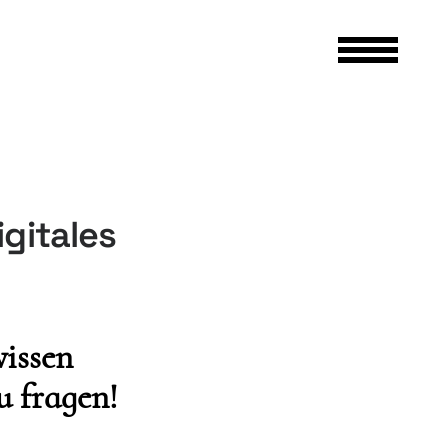
gitales
wissen
u fragen!