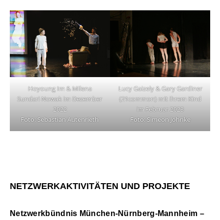
Hoyoung Im & Milena
Lucy Gaizely & Gary Gardiner
Sundari Nowak im Dezember
(21common) mit ihrem Kind
2022
im Februar 2023
Foto: Sebastian Autenrieth
Foto: Simeon Johnke
NETZWERKAKTIVITÄTEN UND PROJEKTE
Netzwerkbündnis München-Nürnberg-Mannheim –