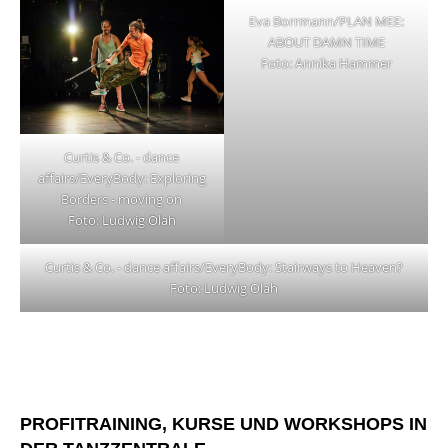
Eva Borrmann/PLAN MEE:
ABOUT DAMN TIME
Foto: Annika Hammer
Curtis & Co. - dance
affairs/EveryBody: Exploring
Borders - moving on
Foto: Ludwig Olah
Curtis & Co. - dance affairs/EveryBody: Stairways to Heaven?
Foto: Ludwig Olah
PROFITRAINING, KURSE UND WORKSHOPS IN