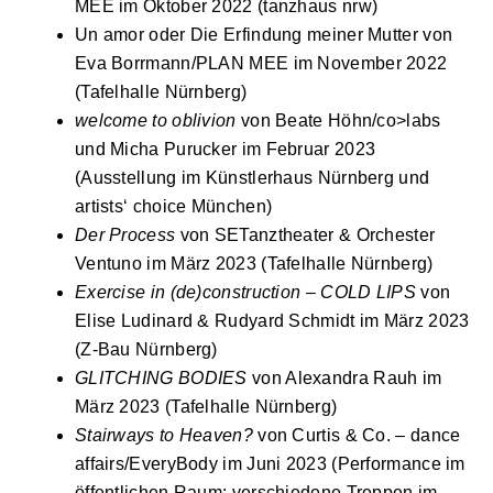
MEE im Oktober 2022 (tanzhaus nrw)
Un amor oder Die Erfindung meiner Mutter von
Eva Borrmann/PLAN MEE im November 2022
(Tafelhalle Nürnberg)
welcome to oblivion
von Beate Höhn/co>labs
und Micha Purucker im Februar 2023
(Ausstellung im Künstlerhaus Nürnberg und
artists‘ choice München)
Der Process
von SETanztheater & Orchester
Ventuno im März 2023 (Tafelhalle Nürnberg)
Exercise in (de)construction – COLD LIPS
von
Elise Ludinard & Rudyard Schmidt im März 2023
(Z-Bau Nürnberg)
GLITCHING BODIES
von Alexandra Rauh im
März 2023 (Tafelhalle Nürnberg)
Stairways to Heaven?
von Curtis & Co. – dance
affairs/EveryBody im Juni 2023 (Performance im
öffentlichen Raum; verschiedene Treppen im