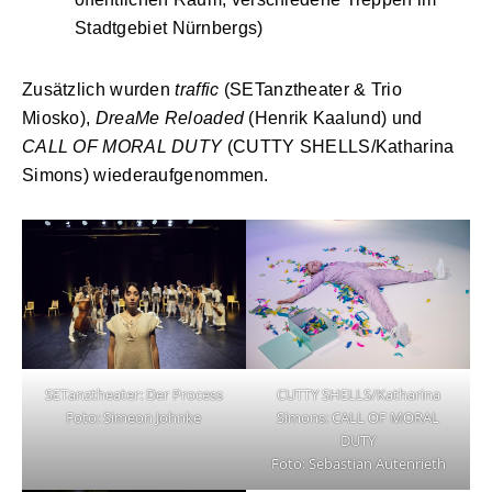
Stadtgebiet Nürnbergs)
Zusätzlich wurden
traffic
(SETanztheater & Trio
Miosko),
DreaMe Reloaded
(Henrik Kaalund) und
CALL OF MORAL DUTY
(CUTTY SHELLS/Katharina
Simons) wiederaufgenommen.
CUTTY SHELLS/Katharina
SETanztheater: Der Process
Simons: CALL OF MORAL
Foto: Simeon Johnke
DUTY
Foto: Sebastian Autenrieth