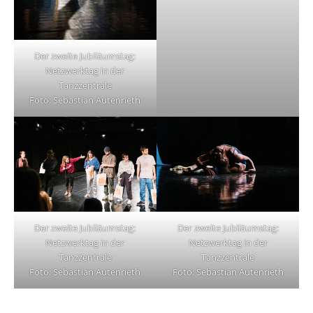
Der zweite Jubiläumstag:
Netzwerktag in der
Tanzzentrale
Foto: Sebastian Autenrieth
Der zweite Jubiläumstag:
Der zweite Jubiläumstag:
Netzwerktag in der
Netzwerktag in der
Tanzzentrale
Tanzzentrale
Foto: Sebastian Autenrieth
Foto: Sebastian Autenrieth