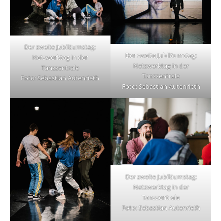
Der zweite Jubiläumstag:
Der zweite Jubiläumstag:
Netzwerktag in der
Netzwerktag in der
Tanzzentrale
Tanzzentrale
Foto: Sebastian Autenrieth
Foto: Sebastian Autenrieth
Der zweite Jubiläumstag:
Netzwerktag in der
Tanzzentrale
Foto: Sebastian Autenrieth