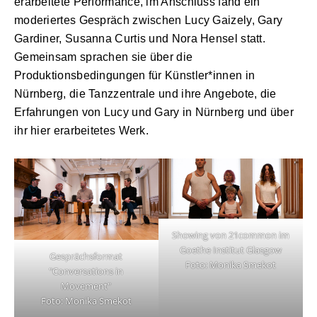
erarbeitete Performance, im Anschluss fand ein
moderiertes Gespräch zwischen Lucy Gaizely, Gary
Gardiner, Susanna Curtis und Nora Hensel statt.
Gemeinsam sprachen sie über die
Produktionsbedingungen für Künstler*innen in
Nürnberg, die Tanzzentrale und ihre Angebote, die
Erfahrungen von Lucy und Gary in Nürnberg und über
ihr hier erarbeitetes Werk.
Showing von 21common im
Goethe Institut Glasgow
Gesprächsformat
Foto: Monika Smekot
"Conversations in
Movement"
Foto: Monika Smekot