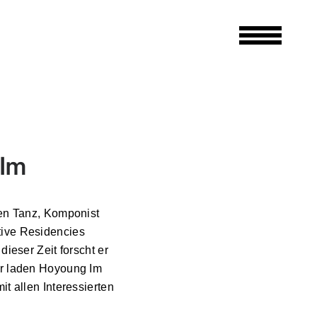
 Im
hen Tanz, Komponist
tive Residencies
ieser Zeit forscht er
hr laden Hoyoung Im
t allen Interessierten