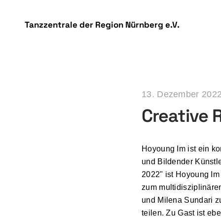
DSGVO Cookie Consent mit Real Cookie Banner
Tanzzentrale der Region Nürnberg e.V.
13. Dezember 202
Creative 
Hoyoung Im ist ein ko
und Bildender Künstl
2022" ist Hoyoung Im 
zum multidisziplinär
und Milena Sundari zu
teilen. Zu Gast ist eb