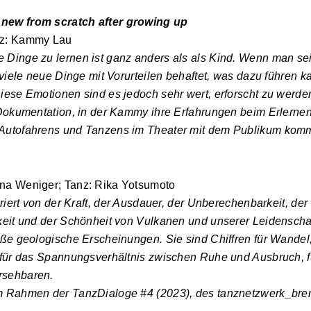
new from scratch after growing up
nz: Kammy Lau
 Dinge zu lernen ist ganz anders als als Kind. Wenn man se
d viele neue Dinge mit Vorurteilen behaftet, was dazu führen 
iese Emotionen sind es jedoch sehr wert, erforscht zu werde
 Dokumentation, in der Kammy ihre Erfahrungen beim Erlerne
Autofahrens und Tanzens im Theater mit dem Publikum komm
na Weniger; Tanz: Rika Yotsumoto
iriert von der Kraft, der Ausdauer, der Unberechenbarkeit, der
keit und der Schönheit von Vulkanen und unserer Leidenschaf
oße geologische Erscheinungen. Sie sind Chiffren für Wandel,
, für das Spannungsverhältnis zwischen Ruhe und Ausbruch, 
rsehbaren.
m Rahmen der TanzDialoge #4 (2023), des tanznetzwerk_bre