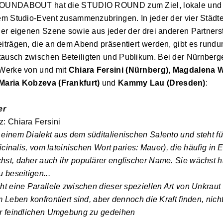
ROUNDABOUT hat die STUDIO ROUND zum Ziel, lokale und 
em Studio-Event zusammenzubringen. In jeder der vier Städte
der eigenen Szene sowie aus jeder der drei anderen Partnerst
iträgen, die an dem Abend präsentiert werden, gibt es rundu
ausch zwischen Beteiligten und Publikum. Bei der Nürnberge
 Werke von und mit
Chiara Fersini (Nürnberg), Magdalena 
 Maria Kobzeva (Frankfurt)
und
Kammy Lau (Dresden)
:
er
: Chiara Fersini
einem Dialekt aus dem süditalienischen Salento und steht fü
ficinalis, vom lateinischen Wort paries: Mauer), die häufig i
st, daher auch ihr populärer englischer Name. Sie wächst h
 beseitigen...
ht eine Parallele zwischen dieser speziellen Art von Unkrau
 Leben konfrontiert sind, aber dennoch die Kraft finden, nich
er feindlichen Umgebung zu gedeihen