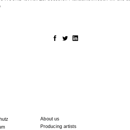
e
About us
hutz
Producing artists
um