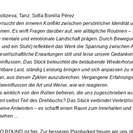
obzeva; Tanz: Sofía Bonilla Pérez
ersucht den inneren Konflikt zwischen persönlicher Identität 
hmen. Es wirft Fragen darüber auf, wie alltägliche Routinen –
re mentale und emotionale Landschaft prägen. Durch Bewegu
 und ein Stuhl) reflektiert das Werk die Spannung zwischen
esellschaftliche Erwartungen still und leise unsere Gedanke
influssen. Das Stück beleuchtet die betäubende Wiederhol
htbare Last, ständig Leistung bringen und sich anpassen zu 
an, aus diesen Zyklen auszubrechen. Vergangene Erfahrungen
einflussen die Art und Weise, wie wir reagieren.
 wirklich von den Rollen befreien, die uns zugeschrieben w
it selbst Teil des Drehbuchs? Das Stück verbindet Verletzlich
 keine Antworten – es schafft einen Raum zum Innehalten un
r sehen …
IO ROUND ist frei. Zur besseren Planbarkeit freuen wir uns 