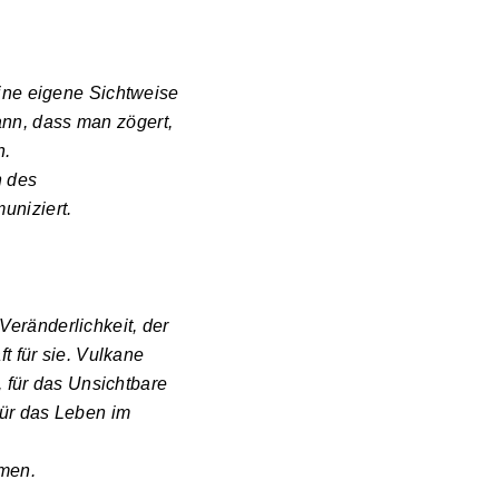
ine eigene Sichtweise
kann, dass man zögert,
n.
n des
uniziert.
 Veränderlichkeit, der
t für sie. Vulkane
 für das Unsichtbare
für das Leben im
men.