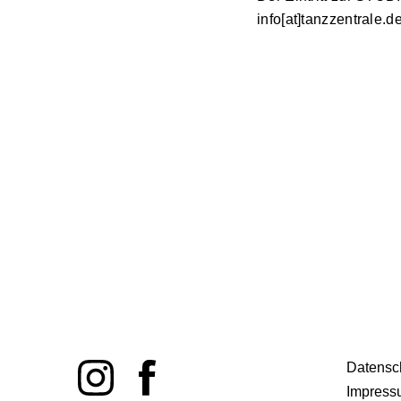
info[at]tanzzentrale.d
Datensc
Impress