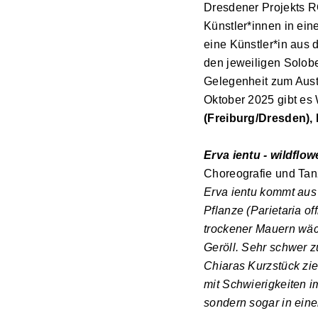
Dresdener Projekts 
Künstler*innen in ein
eine Künstler*in aus 
den jeweiligen Solobe
Gelegenheit zum Aust
Oktober 2025 gibt es
(Freiburg/Dresden),
Erva ientu
- wildflow
Choreografie und Tanz
Erva ientu kommt aus 
Pflanze (Parietaria of
trockener Mauern wäch
Geröll. Sehr schwer zu
Chiaras Kurzstück zie
mit Schwierigkeiten im
sondern sogar in ein