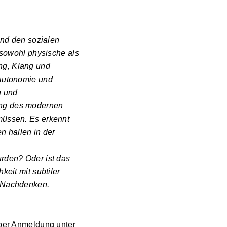
und den sozialen
 sowohl physische als
ng, Klang und
 Autonomie und
n und
ung des modernen
müssen. Es erkennt
 hallen in der
urden? Oder ist das
keit mit subtiler
d Nachdenken.
über Anmeldung unter