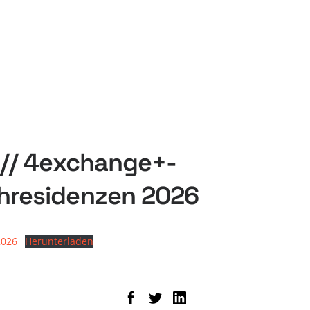
 // 4exchange+-
hresidenzen 2026
2026
Herunterladen