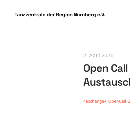
DSGVO Cookie Consent mit Real Cookie Banner
Tanzzentrale der Region Nürnberg e.V.
2. April 2026
Open Call
Austausc
4exchange+_OpenCall_