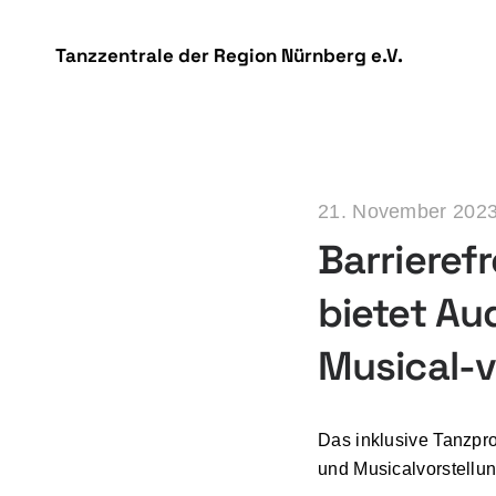
DSGVO Cookie Consent mit Real Cookie Banner
Tanzzentrale der Region Nürnberg e.V.
21. November 202
Barrieref
bietet Au
Musical-v
Das inklusive Tanzpr
und Musicalvorstellu