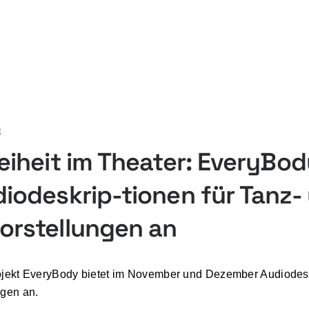
3
reiheit im Theater: EveryBo
diodeskrip-tionen für Tanz-
orstellungen an
ojekt EveryBody bietet im November und Dezember Audiodesk
ngen an.