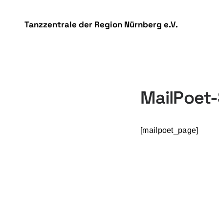
DSGVO Cookie Consent mit Real Cookie Banner
Tanzzentrale der Region Nürnberg e.V.
MailPoet-
[mailpoet_page]