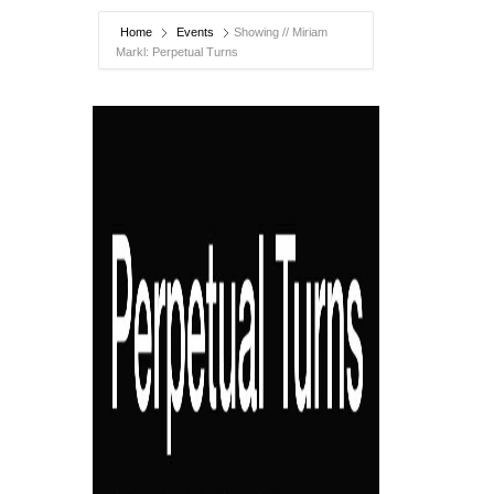
Home
Events
Showing // Miriam
Markl: Perpetual Turns