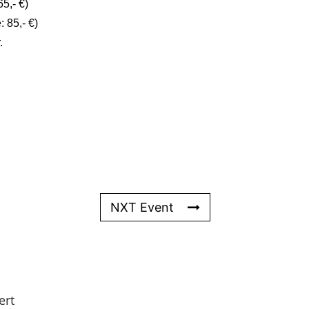
65,- €)
: 85,- €)
r.
NXT Event
ert