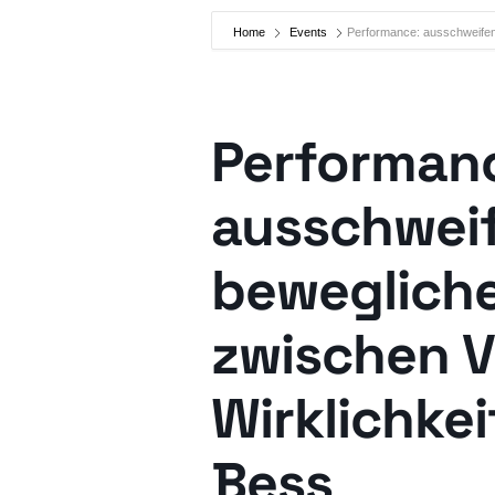
Home
Events
Performance: ausschweifen_
Performan
ausschwei
beweglich
zwischen V
Wirklichkei
Bess