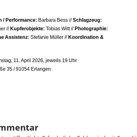
on / Performance:
Barbara Bess //
Schlagzeug:
er //
Kupferobjekte:
Tobias Witt //
Photographie:
he Assistenz:
Stefanie Müller //
Koordination &
mstag, 11. April 2026, jeweils 19 Uhr
aße 35 / 91054 Erlangen
ommentar