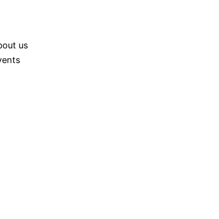
bout us
vents