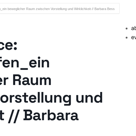
ein beweglicher Raum zwischen Vorstellung und Wirklichkeit // Barbara Bess
a
e
ce:
fen_ein
er Raum
orstellung und
t // Barbara