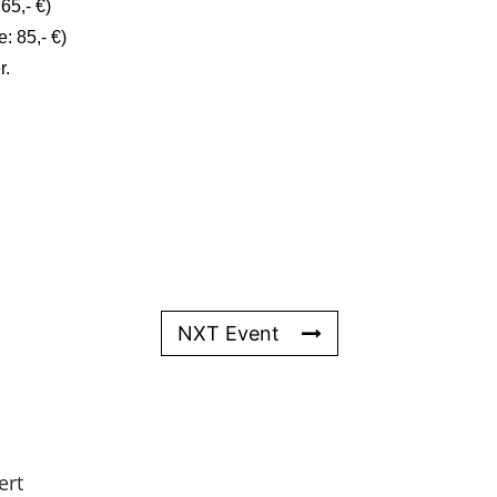
65,- €)
: 85,- €)
r.
NXT Event
ert