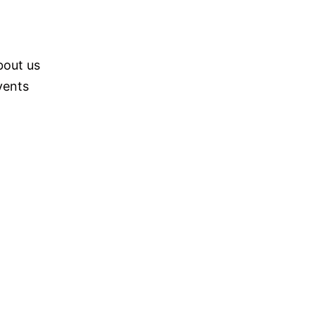
bout us
vents