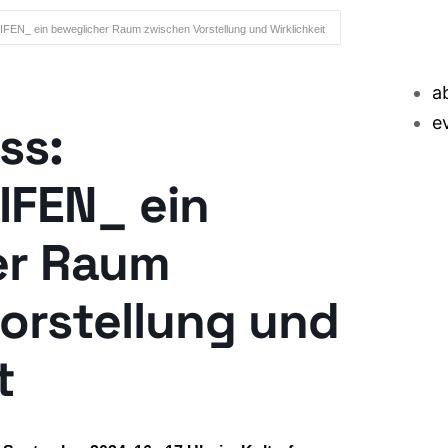
N_ ein beweglicher Raum zwischen Vorstellung und Wirklichkeit
a
e
ss:
FEN_ ein
er Raum
orstellung und
t