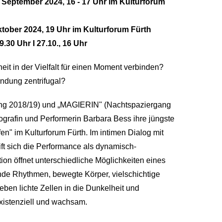
eptember 2024, 16 - 17 Uhr im Kulturforum
ober 2024, 19 Uhr im Kulturforum Fürth
.30 Uhr I 27.10., 16 Uhr
t in der Vielfalt für einen Moment verbinden?
indung zentrifugal?
ung 2018/19) und „MAGIERIN" (Nachtspaziergang
eografin und Performerin Barbara Bess ihre jüngste
fen" im Kulturforum Fürth. Im intimen Dialog mit
t sich die Performance als dynamisch-
ation öffnet unterschiedliche Möglichkeiten eines
nde Rhythmen, bewegte Körper, vielschichtige
en lichte Zellen in die Dunkelheit und
xistenziell und wachsam.